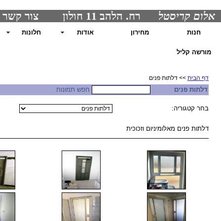
אלום קריסטל
רח. הלהב 11 חולון צור קשר : 0507215004 בוריס
חנות
מחירון
אודות
חלונות
מורשה קליל
דף הבית
>> דלתות פנים
דלתות פנים
חפש תמונות
בחר קטגוריה:
דלתות פנים מאלומיניום וזכוכית