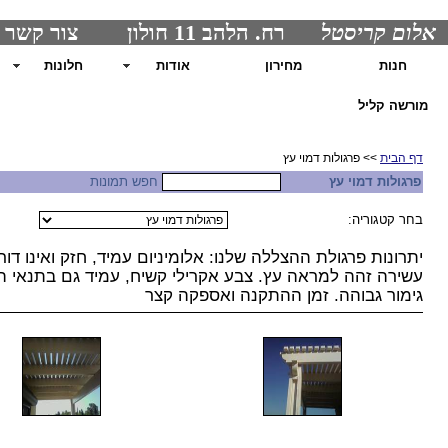
אלום קריסטל
רח. הלהב 11 חולון צור קשר : 0507215004 בוריס
חנות
מחירון
אודות
חלונות
מורשה קליל
דף הבית
>> פרגולות דמוי עץ
פרגולות דמוי עץ
חפש תמונות
בחר קטגוריה:
יתרונות פרגולת ההצללה שלנו: אלומיניום עמיד, חזק ואינו ד
עשירה זהה למראה עץ. צבע אקרילי קשיח, עמיד גם בתנאי הא
גימור גבוהה. זמן ההתקנה ואספקה ​​קצר