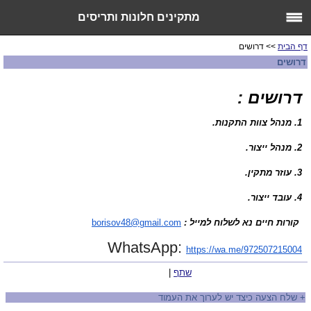
מתקינים חלונות ותריסים
דף הבית
>> דרושים
דרושים
דרושים :
1. מנהל צוות התקנות.
2. מנהל ייצור.
3. עוזר מתקין.
4. עובד ייצור.
קורות חיים נא לשלוח למייל :
borisov48@gmail.com
WhatsApp:
https://wa.me/972507215004
שתף
|
+
שלח הצעה כיצד יש לערוך את העמוד