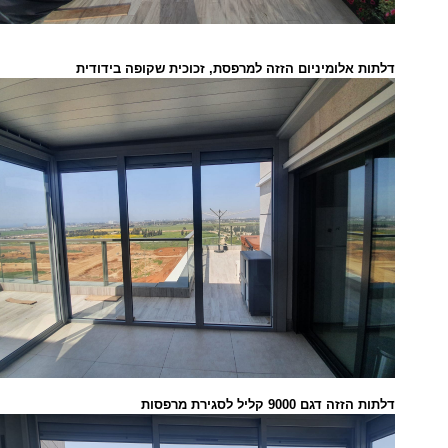
דלתות אלומיניום הזזה למרפסת, זכוכית שקופה בידודית
דלתות הזזה דגם 9000 קליל לסגירת מרפסות