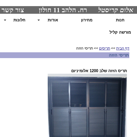
אלום קריסטל
רח. הלהב 11 חולון צור קשר : 0507215004 בוריס
חנות
מחירון
אודות
חלונות
מורשה קליל
דף הבית
>>
תריסים
>> תריסי הזזה
תריסי הזזה
תריס הזזה שלב 1200 אלומיניום