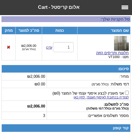
אלום קריסטל - Cart
סל הקניות שלך:
שם המוצר
כמות
סה"כ למוצר
מחק
₪2,006.00
עדכן
(
כולל מע"מ
)
חלונות ותריסים הזזה
מקט
- VT1000
סיכום:
מחיר:
₪2,006.00
דמי משלוח:
₪0.00
(כולל מע"מ)
אני מעוניין לבצע איסוף עצמי של המוצר
(
₪0
)
לצפייה בכתובת לאיסוף העצמי, לחץ כאן
סה"כ לתשלום:
₪2,006.00
(כולל מע"מ וכולל דמי משלוח)
מספר תשלומים אפשריים:
3
קוד קופון